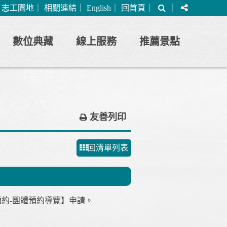
搜
分
｜
志工園地
｜
相關連結
｜
English
｜
回首頁
｜
｜
尋
享
數位典藏
線上服務
推薦景點
友善列印
回清單列表
預約-團體預約導覽】申請。