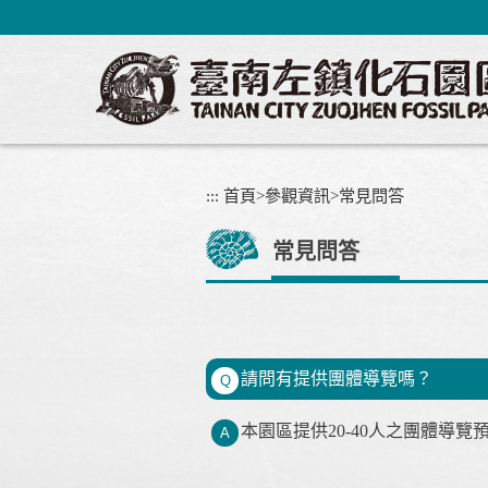
跳
到
主
要
內
容
區
塊
:::
首頁
>
參觀資訊
>
常見問答
常見問答
請問有提供團體導覽嗎？
Q
本園區提供20-40人之團體導