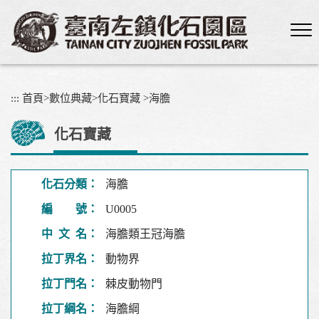
跳
到
主
要
內
容
:::
首頁
>
數位典藏
>
化石寶藏
>
海膽
區
塊
化石寶藏
化石分類：
海膽
編 號：
U0005
中 文 名：
海膽類王冠海膽
拉丁界名：
動物界
拉丁門名：
棘皮動物門
拉丁綱名：
海膽綱