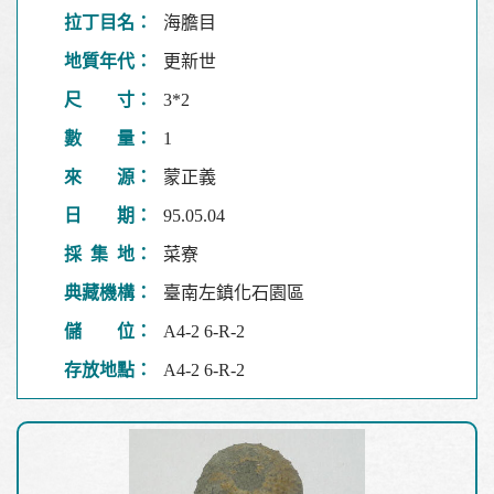
拉丁目名：
海膽目
地質年代：
更新世
尺 寸：
3*2
數 量：
1
來 源：
蒙正義
日 期：
95.05.04
採 集 地：
菜寮
典藏機構：
臺南左鎮化石園區
儲 位：
A4-2 6-R-2
存放地點：
A4-2 6-R-2