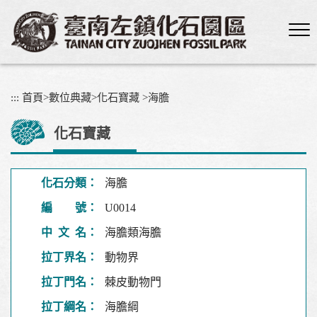
跳
到
主
要
內
容
:::
首頁
>
數位典藏
>
化石寶藏
>
海膽
區
塊
化石寶藏
化石分類：
海膽
編 號：
U0014
中 文 名：
海膽類海膽
拉丁界名：
動物界
拉丁門名：
棘皮動物門
拉丁綱名：
海膽綱