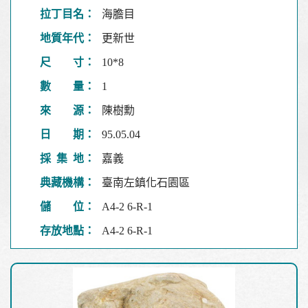
拉丁目名：
海膽目
地質年代：
更新世
尺 寸：
10*8
數 量：
1
來 源：
陳樹勳
日 期：
95.05.04
採 集 地：
嘉義
典藏機構：
臺南左鎮化石園區
儲 位：
A4-2 6-R-1
存放地點：
A4-2 6-R-1