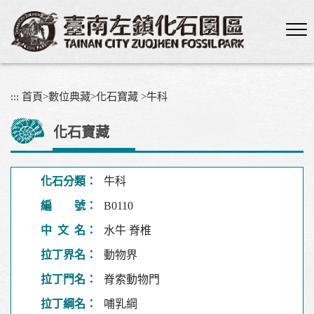
跳
到
主
要
內
容
:::
首頁
>
數位典藏
>
化石寶藏
>
牛科
區
塊
化石寶藏
化石分類：
牛科
編 號：
B0110
中 文 名：
水牛 脊椎
拉丁界名：
動物界
拉丁門名：
脊索動物門
拉丁綱名：
哺乳綱