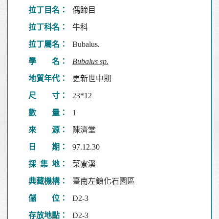
拉丁目名：
偶蹄目
拉丁科名：
牛科
拉丁屬名：
Bubalus.
學 名：
Bubalus sp.
地質年代：
更新世中期
尺 寸：
23*12
數 量：
1
來 源：
陳濟堂
日 期：
97.12.30
採 集 地：
菜寮溪
典藏機構：
臺南左鎮化石園區
儲 位：
D2-3
存放地點：
D2-3