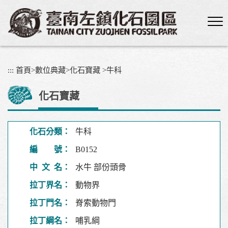
跳
到
主
要
內
容
:::
首頁
>
數位典藏
>
化石寶藏
>
牛科
區
塊
化石寶藏
化石分類：
牛科
編 號：
B0152
中 文 名：
水牛 部份頭骨
拉丁界名：
動物界
拉丁門名：
脊索動物門
拉丁綱名：
哺乳綱