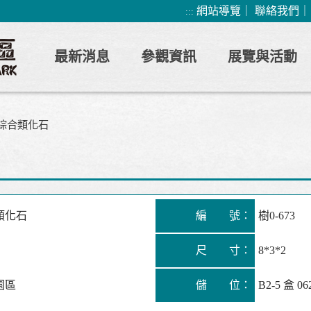
網站導覽
｜
聯絡我們
:::
最新消息
參觀資訊
展覽與活動
綜合類化石
類化石
編 號：
樹0-673
尺 寸：
8*3*2
園區
儲 位：
B2-5 盒 06