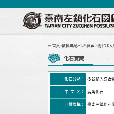
跳
到
主
要
內
容
區
塊
:::
首頁
>
數位典藏
>
化石寶藏
>
樹谷移入
化石寶藏
化石分類：
樹谷移入綜合
中 文 名：
鹿角化石
典藏機構：
臺南左鎮化石