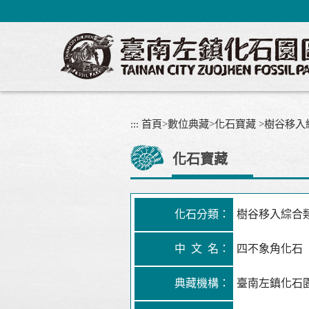
跳
到
主
要
內
容
區
塊
:::
首頁
>
數位典藏
>
化石寶藏
>
樹谷移入
化石寶藏
化石分類：
樹谷移入綜合
中 文 名：
四不象角化石
典藏機構：
臺南左鎮化石