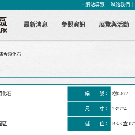
網站導覽
｜
聯絡我們
:::
最新消息
參觀資訊
展覽與活動
綜合類化石
類化石
編 號：
樹0-677
尺 寸：
23*7*4
園區
儲 位：
B3-3 盒 07