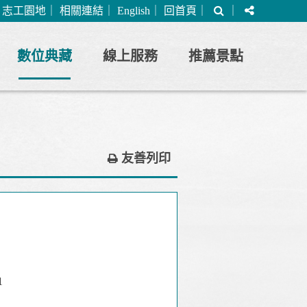
搜
分
｜
志工園地
｜
相關連結
｜
English
｜
回首頁
｜
｜
尋
享
數位典藏
線上服務
推薦景點
友善列印
1