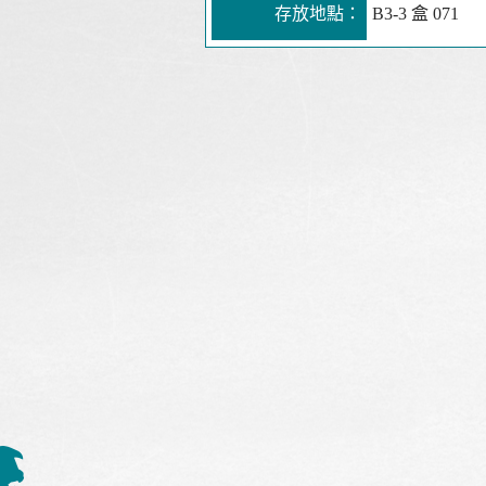
存放地點：
B3-3 盒 071