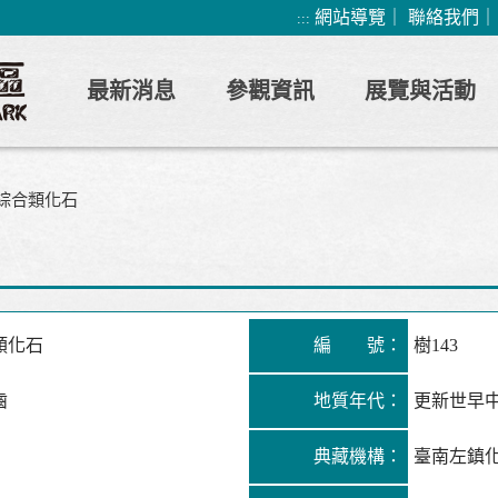
網站導覽
｜
聯絡我們
:::
最新消息
參觀資訊
展覽與活動
綜合類化石
類化石
編 號：
樹143
齒
地質年代：
更新世早
典藏機構：
臺南左鎮