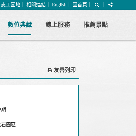
搜
分
｜
志工園地
｜
相關連結
｜
English
｜
回首頁
｜
｜
尋
享
數位典藏
線上服務
推薦景點
友善列印
中期
化石園區