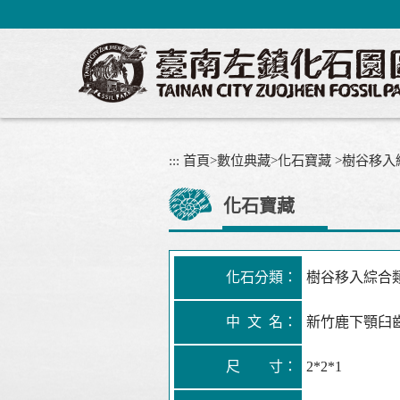
跳
到
主
要
內
容
區
塊
:::
首頁
>
數位典藏
>
化石寶藏
>
樹谷移入
化石寶藏
化石分類：
樹谷移入綜合
中 文 名：
新竹鹿下顎臼
尺 寸：
2*2*1