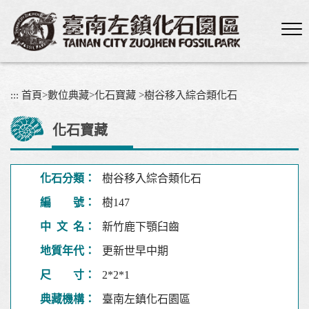
跳
到
主
要
內
容
:::
首頁
>
數位典藏
>
化石寶藏
>
樹谷移入綜合類化石
區
塊
化石寶藏
化石分類：
樹谷移入綜合類化石
編 號：
樹147
中 文 名：
新竹鹿下顎臼齒
地質年代：
更新世早中期
尺 寸：
2*2*1
典藏機構：
臺南左鎮化石園區