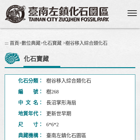
跳
到
主
要
內
容
:::
首頁
>
數位典藏
>
化石寶藏
>
樹谷移入綜合類化石
區
塊
化石寶藏
化石分類：
樹谷移入綜合類化石
編 號：
樹268
中 文 名：
長沼掌形海扇
地質年代：
更新世早期
尺 寸：
6*6*2
典藏機構：
臺南左鎮化石園區