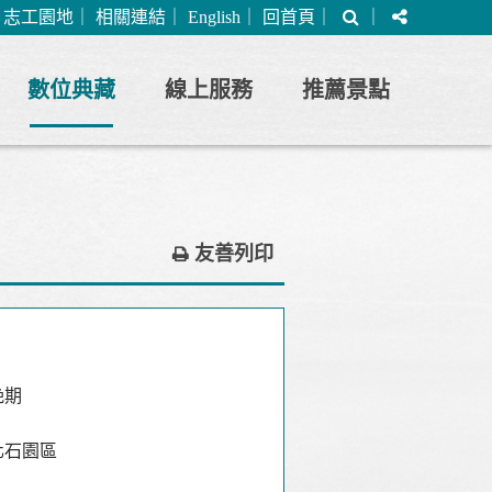
搜
分
｜
志工園地
｜
相關連結
｜
English
｜
回首頁
｜
｜
尋
享
數位典藏
線上服務
推薦景點
友善列印
晚期
化石園區