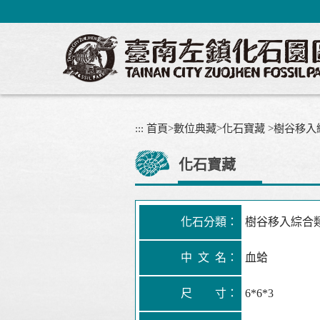
跳
到
主
要
內
容
區
塊
:::
首頁
>
數位典藏
>
化石寶藏
>
樹谷移入
化石寶藏
化石分類：
樹谷移入綜合
中 文 名：
血蛤
尺 寸：
6*6*3