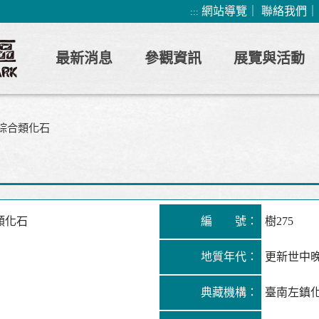
網站導覽
｜
聯絡我們
:::
最新消息
參觀資訊
展覽與活動
綜合類化石
類化石
編 號：
樹275
地質年代：
更新世中
典藏機構：
臺南左鎮