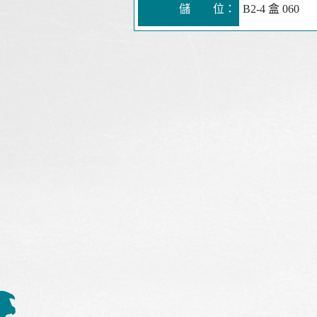
儲 位：
B2-4 盒 060