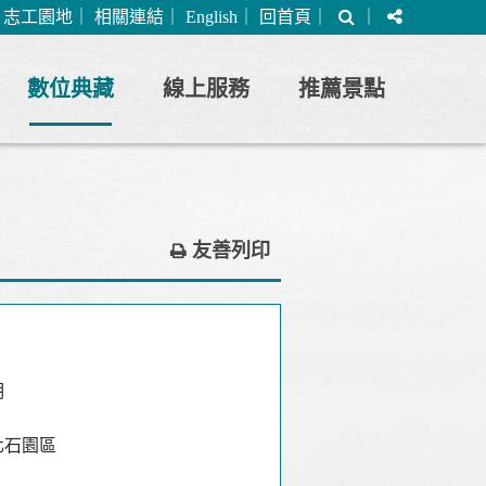
搜
分
｜
志工園地
｜
相關連結
｜
English
｜
回首頁
｜
｜
尋
享
數位典藏
線上服務
推薦景點
友善列印
期
化石園區