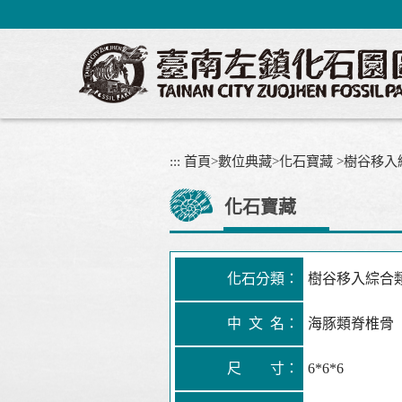
跳
到
主
要
內
容
區
塊
:::
首頁
>
數位典藏
>
化石寶藏
>
樹谷移入
化石寶藏
化石分類：
樹谷移入綜合
中 文 名：
海豚類脊椎骨
尺 寸：
6*6*6