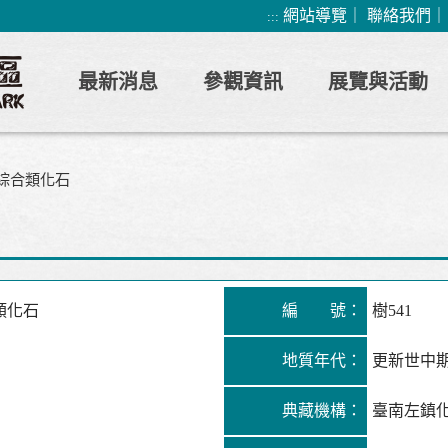
網站導覽
｜
聯絡我們
:::
最新消息
參觀資訊
展覽與活動
綜合類化石
類化石
編 號：
樹541
地質年代：
更新世中
典藏機構：
臺南左鎮