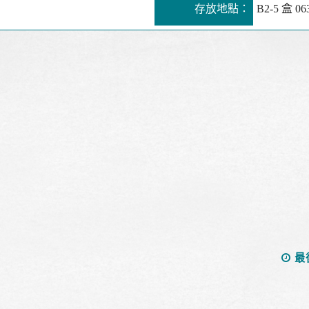
存放地點：
B2-5 盒 06
最