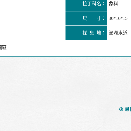
拉丁科名：
象科
尺 寸：
30*16*15
採 集 地：
澎湖水道
園區
最