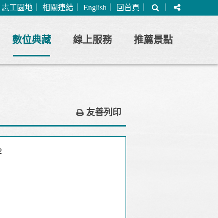
搜
分
｜
志工園地
｜
相關連結
｜
English
｜
回首頁
｜
｜
尋
享
數位典藏
線上服務
推薦景點
友善列印
2