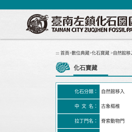
跳
到
主
要
內
容
區
塊
:::
首頁
>
數位典藏
>
化石寶藏
>
自然館移
化石寶藏
化石分類：
自然館移入
中 文 名：
古象樞椎
拉丁門名：
脊索動物門