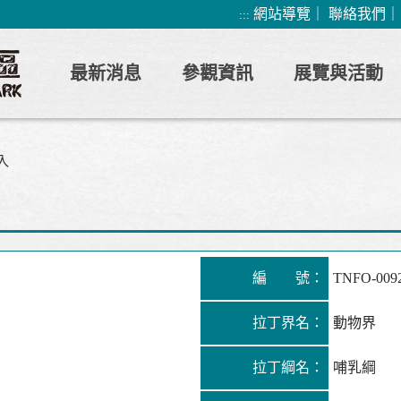
網站導覽
｜
聯絡我們
:::
最新消息
參觀資訊
展覽與活動
入
編 號：
TNFO-009
拉丁界名：
動物界
拉丁綱名：
哺乳綱