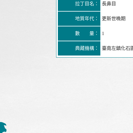
拉丁目名：
長鼻目
地質年代：
更新世晚期
數 量：
1
典藏機構：
臺南左鎮化石