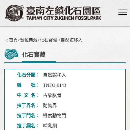
跳
到
主
要
內
容
:::
首頁
>
數位典藏
>
化石寶藏
>
自然館移入
區
塊
化石寶藏
化石分類：
自然館移入
編 號：
TNFO-0143
中 文 名：
古象肱骨
拉丁界名：
動物界
拉丁門名：
脊索動物門
拉丁綱名：
哺乳綱