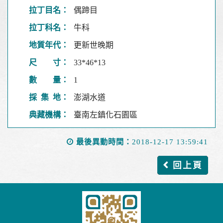
拉丁目名：
偶蹄目
拉丁科名：
牛科
地質年代：
更新世晚期
尺 寸：
33*46*13
數 量：
1
採 集 地：
澎湖水道
典藏機構：
臺南左鎮化石園區
最後異動時間：
2018-12-17 13:59:41
回上頁