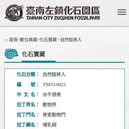
跳
到
主
要
內
容
:::
首頁
>
數位典藏
>
化石寶藏
>
自然館移入
區
塊
化石寶藏
化石分類：
自然館移入
編 號：
TNFO-0023
中 文 名：
水牛頭骨
拉丁界名：
動物界
拉丁門名：
脊索動物門
拉丁綱名：
哺乳綱