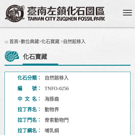
跳
到
主
要
內
容
:::
首頁
>
數位典藏
>
化石寶藏
>
自然館移入
區
塊
化石寶藏
化石分類：
自然館移入
編 號：
TNFO-0256
中 文 名：
海豚齒
拉丁界名：
動物界
拉丁門名：
脊索動物門
拉丁綱名：
哺乳綱