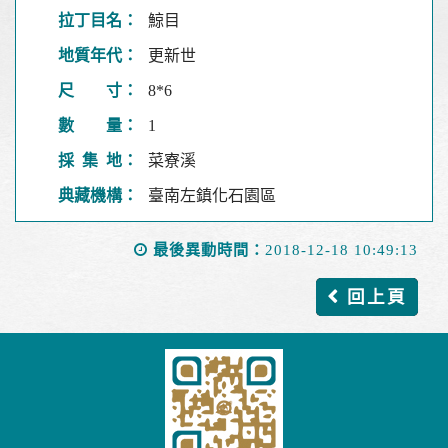
拉丁目名：
鯨目
地質年代：
更新世
尺 寸：
8*6
數 量：
1
採 集 地：
菜寮溪
典藏機構：
臺南左鎮化石園區
最後異動時間：
2018-12-18 10:49:13
回上頁