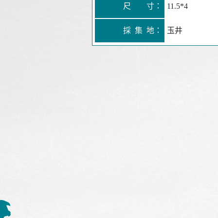
尺 寸：
11.5*4
採 集 地：
玉井