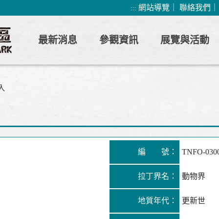
網站導覽
｜
聯絡我們
:::
最新消息
參觀資訊
展覽與活動
入
編 號：
TNFO-030
拉丁界名：
動物界
地質年代：
更新世