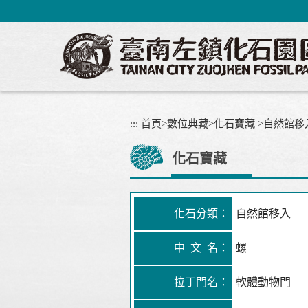
跳
到
主
要
內
容
區
塊
:::
首頁
>
數位典藏
>
化石寶藏
>
自然館移
化石寶藏
化石分類：
自然館移入
中 文 名：
螺
拉丁門名：
軟體動物門