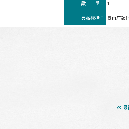
數 量：
1
典藏機構：
臺南左鎮
最