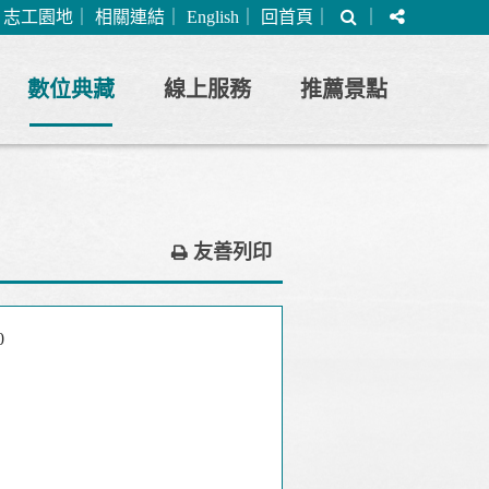
搜
分
｜
志工園地
｜
相關連結
｜
English
｜
回首頁
｜
｜
尋
享
數位典藏
線上服務
推薦景點
友善列印
0