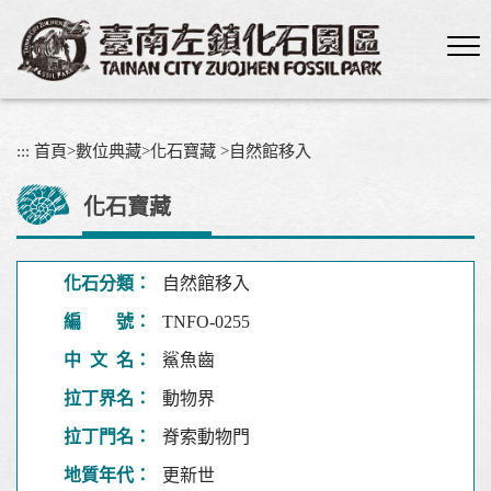
跳
到
主
要
內
容
:::
首頁
>
數位典藏
>
化石寶藏
>
自然館移入
區
塊
化石寶藏
化石分類：
自然館移入
編 號：
TNFO-0255
中 文 名：
鯊魚齒
拉丁界名：
動物界
拉丁門名：
脊索動物門
地質年代：
更新世