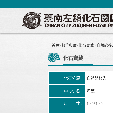
跳
到
主
要
內
容
區
塊
:::
首頁
>
數位典藏
>
化石寶藏
>
自然館移
化石寶藏
化石分類：
自然館移入
中 文 名：
海芝
尺 寸：
10.5*10.5