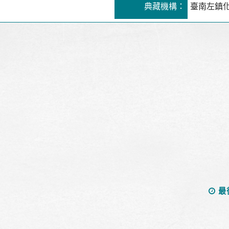
典藏機構：
臺南左鎮
最