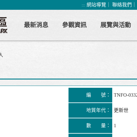
網站導覽
｜
聯絡我們
:::
最新消息
參觀資訊
展覽與活動
入
編 號：
TNFO-033
地質年代：
更新世
數 量：
1