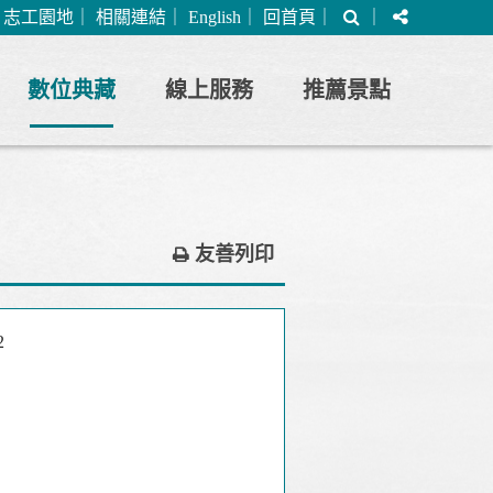
搜
分
｜
志工園地
｜
相關連結
｜
English
｜
回首頁
｜
｜
尋
享
數位典藏
線上服務
推薦景點
友善列印
2