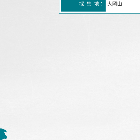
採 集 地：
大岡山