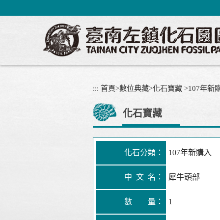
跳
到
主
要
內
容
區
塊
:::
首頁
>
數位典藏
>
化石寶藏
>
107年新
化石寶藏
化石分類：
107年新購入
中 文 名：
犀牛頭部
數 量：
1