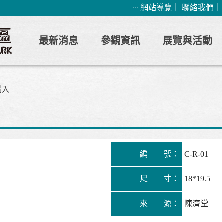
網站導覽
｜
聯絡我們
:::
最新消息
參觀資訊
展覽與活動
購入
編 號：
C-R-01
尺 寸：
18*19.5
來 源：
陳濟堂