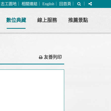
搜
分
｜
志工園地
｜
相關連結
｜
English
｜
回首頁
｜
｜
尋
享
數位典藏
線上服務
推薦景點
友善列印