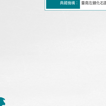
典藏機構：
臺南左鎮化石