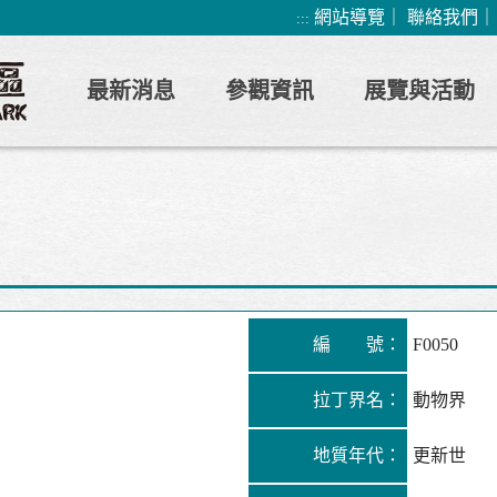
網站導覽
｜
聯絡我們
:::
最新消息
參觀資訊
展覽與活動
編 號：
F0050
拉丁界名：
動物界
地質年代：
更新世