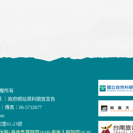
版權所有
策
｜
政府網站資料開放宣告
｜
傳真：06-5732677
om
里61-23號
三休館) 最後售票時間16:00 最後入館時間16:30