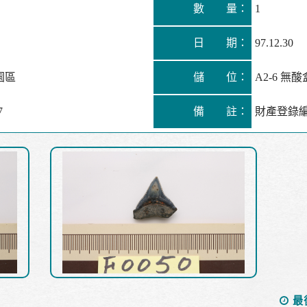
數 量：
1
日 期：
97.12.30
園區
儲 位：
A2-6 無酸
7
備 註：
財產登錄編號5
最