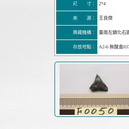
尺 寸：
2*4
來 源：
王良傑
典藏機構：
臺南左鎮化石
存放地點：
A2-6 無酸盒03