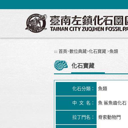
跳
到
主
要
內
容
區
塊
:::
首頁
>
數位典藏
>
化石寶藏
>
魚類
化石寶藏
化石分類：
魚類
中 文 名：
魚 鯊魚齒化石
拉丁門名：
脊索動物門