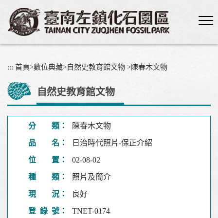
跳
到
主
要
內
容
:::
首頁
>
數位典藏
>
自然史教育館文物
>
陳春木文物
區
塊
自然史教育館文物
分 類：
陳春木文物
品 名：
日治時代照片-保正介紹
位 置：
02-08-02
種 類：
照片及簡介
現 況：
良好
登 錄 號：
TNET-0174