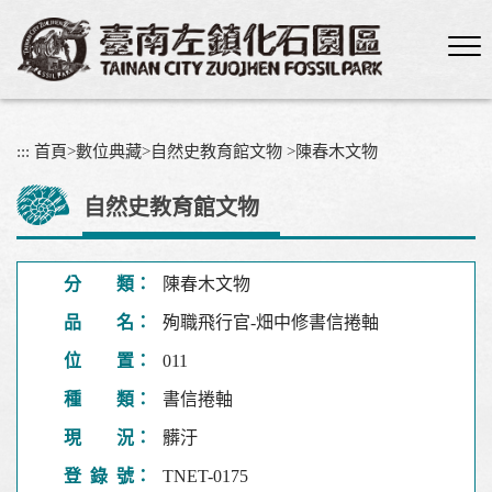
跳
到
主
要
內
容
:::
首頁
>
數位典藏
>
自然史教育館文物
>
陳春木文物
區
塊
自然史教育館文物
分 類：
陳春木文物
品 名：
殉職飛行官-畑中修書信捲軸
位 置：
011
種 類：
書信捲軸
現 況：
髒汙
登 錄 號：
TNET-0175