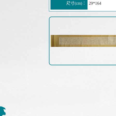
尺寸(cm)：
29*164