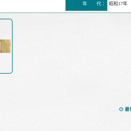
年 代：
昭和17年
最