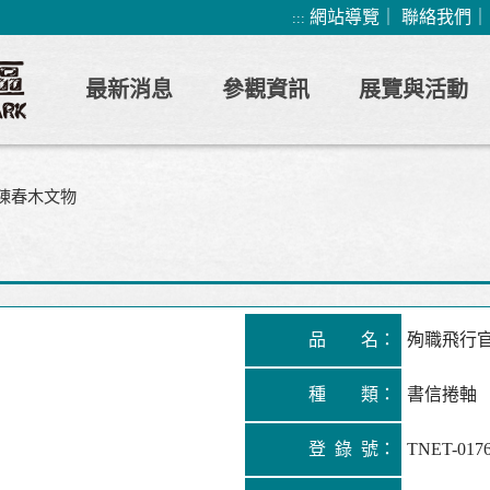
網站導覽
｜
聯絡我們
:::
最新消息
參觀資訊
展覽與活動
陳春木文物
品 名：
殉職飛行官
種 類：
書信捲軸
登 錄 號：
TNET-017