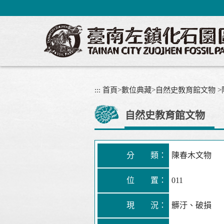
跳
到
主
要
內
容
區
塊
:::
首頁
>
數位典藏
>
自然史教育館文物
>
自然史教育館文物
分 類：
陳春木文物
位 置：
011
現 況：
髒汙、破損