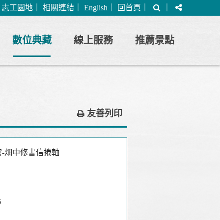
搜
分
｜
志工園地
｜
相關連結
｜
English
｜
回首頁
｜
｜
尋
享
數位典藏
線上服務
推薦景點
友善列印
-畑中修書信捲軸
6