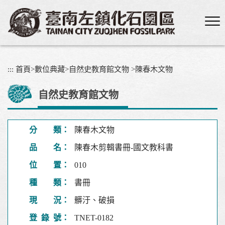
跳
到
主
要
內
容
:::
首頁
>
數位典藏
>
自然史教育館文物
>
陳春木文物
區
塊
自然史教育館文物
分 類：
陳春木文物
品 名：
陳春木剪輯書冊-國文教科書
位 置：
010
種 類：
書冊
現 況：
髒汙、破損
登 錄 號：
TNET-0182