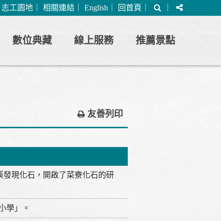
搜
分
｜
志工園地
｜
相關連結
｜
English
｜
回首頁
｜
｜
尋
享
數位典藏
線上服務
推薦景點
友善列印
溪發現化石，開啟了菜寮化石的研
民小學」。