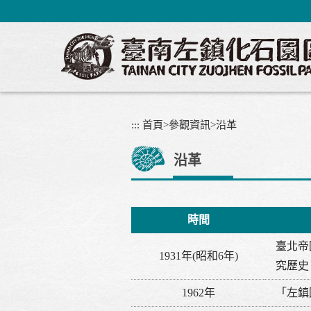
跳
到
主
要
內
容
區
塊
:::
首頁
>
參觀資訊
>
沿革
沿革
時間
臺北帝
1931年(昭和6年)
究歷史
1962年
「左鎮