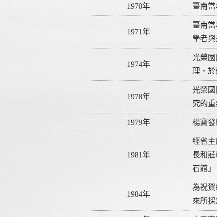
1970年
臺南當
臺南當
1971年
學者與
光榮國
1974年
理，於
光榮國
1978年
究的重
1979年
楊寶發
經省主
1981年
長和莊
石館」
為祝賀
1984年
來所採