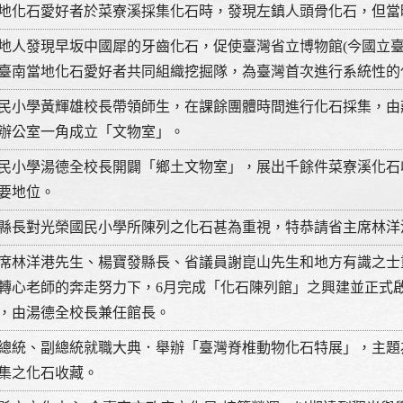
地化石愛好者於菜寮溪採集化石時，發現左鎮人頭骨化石，但當
地人發現早坂中國犀的牙齒化石，促使臺灣省立博物館(今國立臺
臺南當地化石愛好者共同組織挖掘隊，為臺灣首次進行系統性的
民小學黃輝雄校長帶領師生，在課餘團體時間進行化石採集，由
辦公室一角成立「文物室」。
民小學湯德全校長開闢「鄉土文物室」，展出千餘件菜寮溪化石
要地位。
縣長對光榮國民小學所陳列之化石甚為重視，特恭請省主席林洋
席林洋港先生、楊寶發縣長、省議員謝崑山先生和地方有識之士
轉心老師的奔走努力下，6月完成「化石陳列館」之興建並正式
，由湯德全校長兼任館長。
總統、副總統就職大典．舉辦「臺灣脊椎動物化石特展」，主題
集之化石收藏。