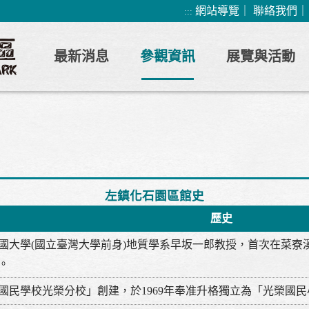
網站導覽
｜
聯絡我們
:::
最新消息
參觀資訊
展覽與活動
左鎮化石園區館史
歷史
國大學(國立臺灣大學前身)地質學系早坂一郎教授，首次在菜寮
。
國民學校光榮分校」創建，於1969年奉准升格獨立為「光榮國