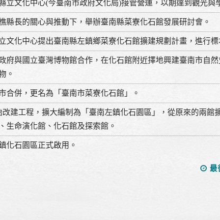
縣立文化中心(今臺南市政府文化局)接管營運，以期達到觀光與
樵縣長的關心與推動下，舉辦臺南縣菜寮化石館發展研討會。
立文化中心提出臺南縣左鎮鄉菜寮化石館擴建規劃計畫，進行標
政府與國立臺灣博物館合作，在化石館附近擇地興建臺南市自然
物。
市合併，更名為「臺南市菜寮化石館」。
始改建工程，擴大編制為「臺南左鎮化石園區」，從原來的兩館
、生命演化館、化石館及探索館。
鎮化石園區正式啟用。
最