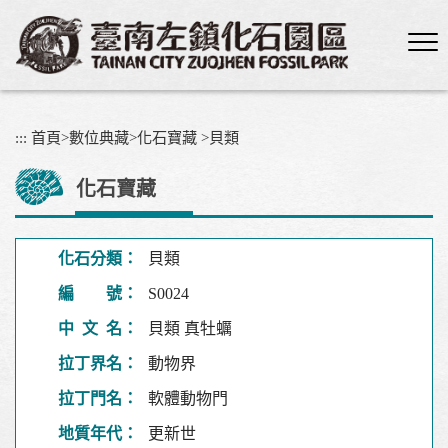
跳
到
主
要
內
容
:::
首頁
>
數位典藏
>
化石寶藏
>
貝類
區
塊
化石寶藏
化石分類：
貝類
編 號：
S0024
中 文 名：
貝類 真牡蠣
拉丁界名：
動物界
拉丁門名：
軟體動物門
地質年代：
更新世