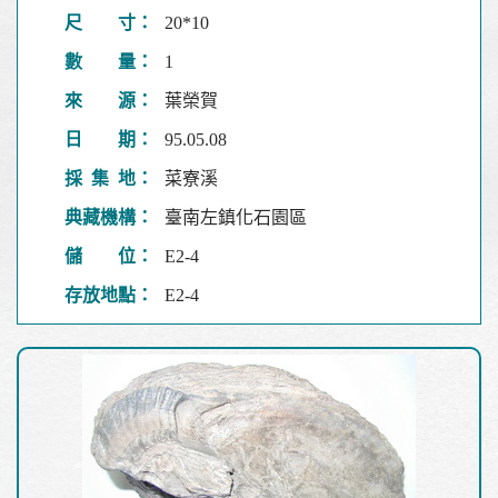
尺 寸：
20*10
數 量：
1
來 源：
葉榮賀
日 期：
95.05.08
採 集 地：
菜寮溪
典藏機構：
臺南左鎮化石園區
儲 位：
E2-4
存放地點：
E2-4