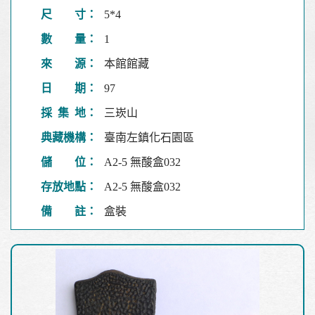
尺 寸：
5*4
數 量：
1
來 源：
本館館藏
日 期：
97
採 集 地：
三崁山
典藏機構：
臺南左鎮化石園區
儲 位：
A2-5 無酸盒032
存放地點：
A2-5 無酸盒032
備 註：
盒裝