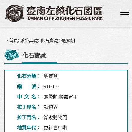
跳
到
主
要
內
容
:::
首頁
>
數位典藏
>
化石寶藏
>
龜鱉類
區
塊
化石寶藏
化石分類：
龜鱉類
編 號：
ST0010
中 文 名：
龜鱉類 鱉類背甲
拉丁界名：
動物界
拉丁門名：
脊索動物門
地質年代：
更新世中期