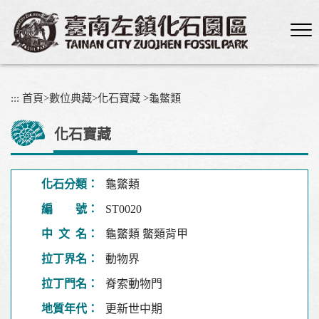
跳
到
主
要
內
容
:::
首頁
>
數位典藏
>
化石寶藏
>
龜鱉類
區
塊
化石寶藏
化石分類：
龜鱉類
編 號：
ST0020
中 文 名：
龜鱉類 鱉類背甲
拉丁界名：
動物界
拉丁門名：
脊索動物門
地質年代：
更新世中期