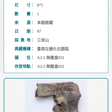
尺 寸：
6*5
數 量：
1
來 源：
本館館藏
日 期：
97
採 集 地：
三崁山
典藏機構：
臺南左鎮化石園區
儲 位：
A2-5 無酸盒032
存放地點：
A2-5 無酸盒032