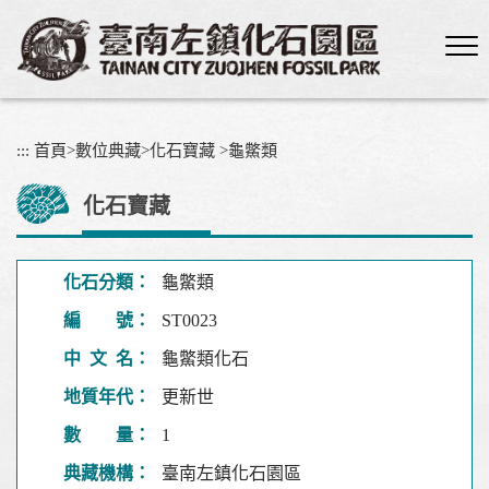
跳
到
主
要
內
容
:::
首頁
>
數位典藏
>
化石寶藏
>
龜鱉類
區
塊
化石寶藏
化石分類：
龜鱉類
編 號：
ST0023
中 文 名：
龜鱉類化石
地質年代：
更新世
數 量：
1
典藏機構：
臺南左鎮化石園區