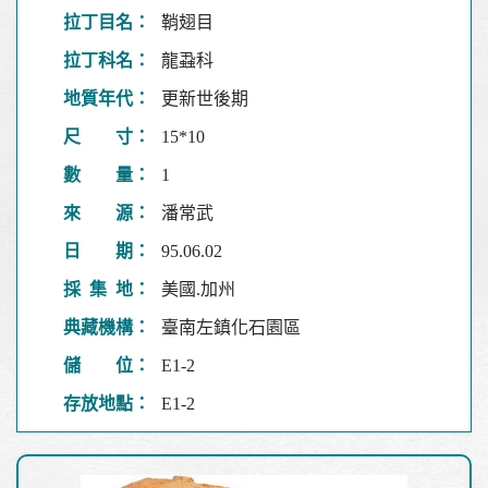
拉丁目名：
鞘翅目
拉丁科名：
龍蝨科
地質年代：
更新世後期
尺 寸：
15*10
數 量：
1
來 源：
潘常武
日 期：
95.06.02
採 集 地：
美國.加州
典藏機構：
臺南左鎮化石園區
儲 位：
E1-2
存放地點：
E1-2