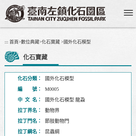
跳
到
主
要
內
容
:::
首頁
>
數位典藏
>
化石寶藏
>
國外化石模型
區
塊
化石寶藏
化石分類：
國外化石模型
編 號：
M0005
中 文 名：
國外化石模型 龍蝨
拉丁界名：
動物界
拉丁門名：
節肢動物門
拉丁綱名：
昆蟲綱