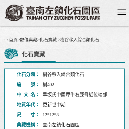
跳
到
主
要
內
容
:::
首頁
>
數位典藏
>
化石寶藏
>
樹谷移入綜合類化石
區
塊
化石寶藏
化石分類：
樹谷移入綜合類化石
編 號：
樹402
中 文 名：
早坂氏中國犀牛右脛骨近位端部
地質年代：
更新世中期
尺 寸：
12*12*8
典藏機構：
臺南左鎮化石園區