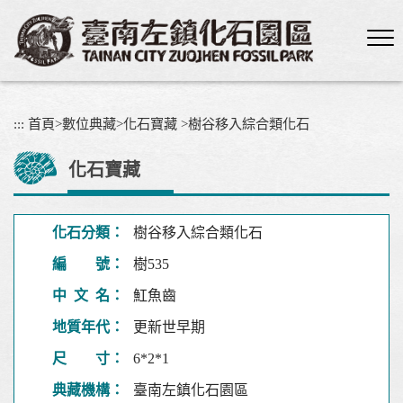
跳
到
主
要
內
容
:::
首頁
>
數位典藏
>
化石寶藏
>
樹谷移入綜合類化石
區
塊
化石寶藏
化石分類：
樹谷移入綜合類化石
編 號：
樹535
中 文 名：
魟魚齒
地質年代：
更新世早期
尺 寸：
6*2*1
典藏機構：
臺南左鎮化石園區