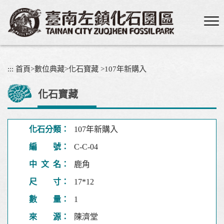
跳
到
主
要
內
容
:::
首頁
>
數位典藏
>
化石寶藏
>
107年新購入
區
塊
化石寶藏
化石分類：
107年新購入
編 號：
C-C-04
中 文 名：
鹿角
尺 寸：
17*12
數 量：
1
來 源：
陳濟堂