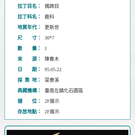
拉丁目名：
偶蹄目
拉丁科名：
鹿科
地質年代：
更新世
尺 寸：
30*7
數 量：
1
來 源：
陳春木
日 期：
95.05.22
採 集 地：
菜寮溪
典藏機構：
臺南左鎮化石園區
儲 位：
2F展示
存放地點：
2F展示