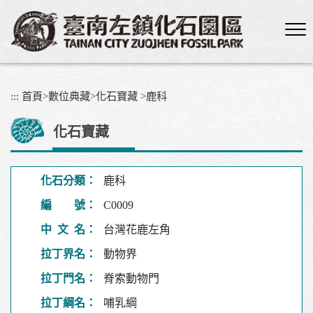
跳
到
主
要
內
容
:::
首頁
>
數位典藏
>
化石寶藏
>
鹿科
區
塊
化石寶藏
化石分類：
鹿科
編 號：
C0009
中 文 名：
台灣花鹿左角
拉丁界名：
動物界
拉丁門名：
脊索動物門
拉丁綱名：
哺乳綱