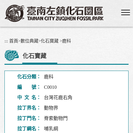
跳
到
主
要
內
容
:::
首頁
>
數位典藏
>
化石寶藏
>
鹿科
區
塊
化石寶藏
化石分類：
鹿科
編 號：
C0010
中 文 名：
台灣花鹿右角
拉丁界名：
動物界
拉丁門名：
脊索動物門
拉丁綱名：
哺乳綱