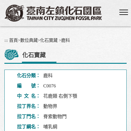
跳
到
主
要
內
容
:::
首頁
>
數位典藏
>
化石寶藏
>
鹿科
區
塊
化石寶藏
化石分類：
鹿科
編 號：
C0076
中 文 名：
花鹿類 右側下顎
拉丁界名：
動物界
拉丁門名：
脊索動物門
拉丁綱名：
哺乳綱