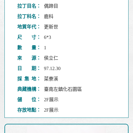
拉丁目名：
偶蹄目
拉丁科名：
鹿科
地質年代：
更新世
尺 寸：
6*3
數 量：
1
來 源：
侯立仁
日 期：
97.12.30
採 集 地：
菜寮溪
典藏機構：
臺南左鎮化石園區
儲 位：
2F展示
存放地點：
2F展示