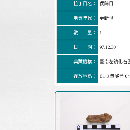
拉丁目名：
偶蹄目
地質年代：
更新世
數 量：
1
日 期：
97.12.30
典藏機構：
臺南左鎮化石
存放地點：
B1-3 無酸盒 04