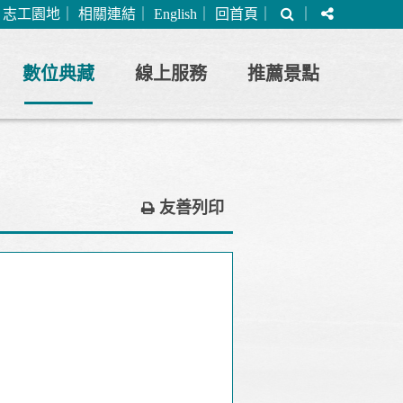
搜
分
｜
志工園地
｜
相關連結
｜
English
｜
回首頁
｜
｜
尋
享
數位典藏
線上服務
推薦景點
友善列印