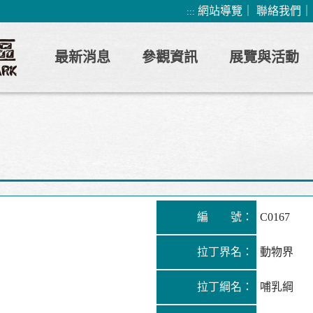
網站導覽
｜
聯絡我們
:::
最新消息
參觀資訊
展覽與活動
編 號：
C0167
拉丁界名：
動物界
拉丁綱名：
哺乳綱