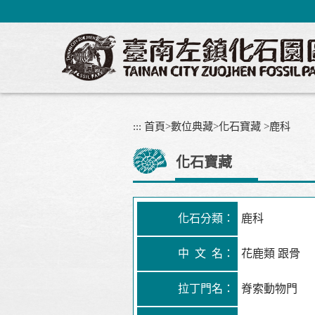
跳
到
主
要
內
容
區
塊
:::
首頁
>
數位典藏
>
化石寶藏
>
鹿科
化石寶藏
化石分類：
鹿科
中 文 名：
花鹿類 跟骨
拉丁門名：
脊索動物門