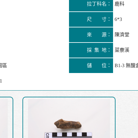
拉丁科名：
鹿科
尺 寸：
6*3
來 源：
陳濟堂
採 集 地：
菜寮溪
園區
儲 位：
B1-3 無酸盒
1