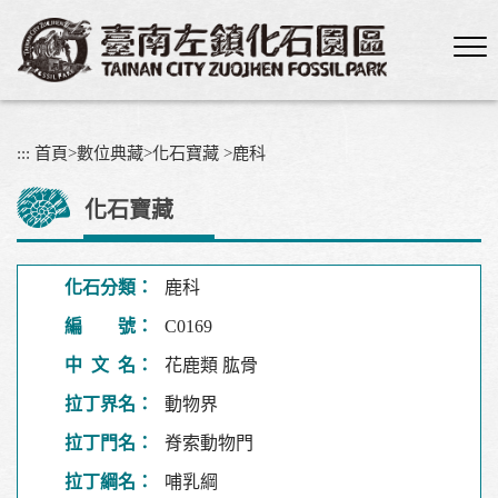
跳
到
主
要
內
容
:::
首頁
>
數位典藏
>
化石寶藏
>
鹿科
區
塊
化石寶藏
化石分類：
鹿科
編 號：
C0169
中 文 名：
花鹿類 肱骨
拉丁界名：
動物界
拉丁門名：
脊索動物門
拉丁綱名：
哺乳綱