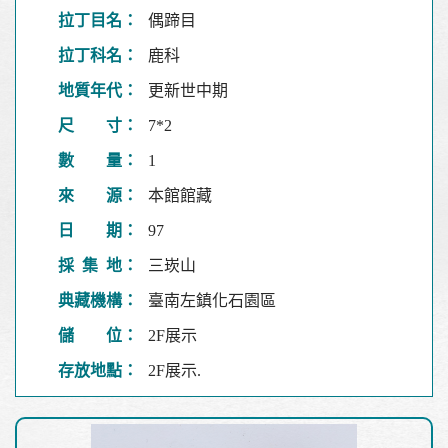
拉丁目名：
偶蹄目
拉丁科名：
鹿科
地質年代：
更新世中期
尺 寸：
7*2
數 量：
1
來 源：
本館館藏
日 期：
97
採 集 地：
三崁山
典藏機構：
臺南左鎮化石園區
儲 位：
2F展示
存放地點：
2F展示.