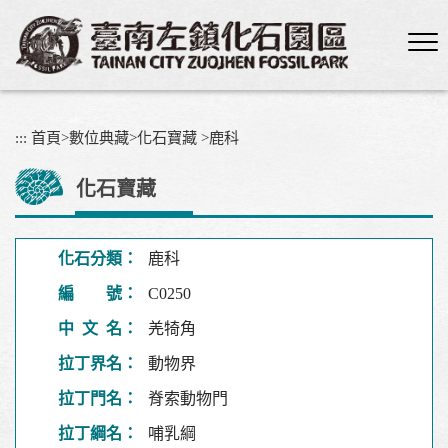
跳
到
主
要
內
容
:::
首頁
>
數位典藏
>
化石寶藏
>
鹿科
區
塊
化石寶藏
化石分類：
鹿科
編 號：
C0250
中 文 名：
羌犄角
拉丁界名：
動物界
拉丁門名：
脊索動物門
拉丁綱名：
哺乳綱