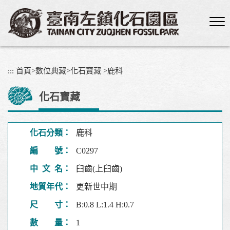
跳
到
主
要
內
容
:::
首頁
>
數位典藏
>
化石寶藏
>
鹿科
區
塊
化石寶藏
化石分類：
鹿科
編 號：
C0297
中 文 名：
臼齒(上臼齒)
地質年代：
更新世中期
尺 寸：
B:0.8 L:1.4 H:0.7
數 量：
1