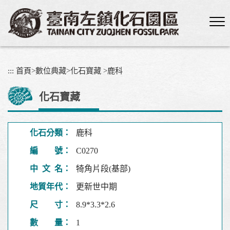
跳
到
主
要
內
容
:::
首頁
>
數位典藏
>
化石寶藏
>
鹿科
區
塊
化石寶藏
化石分類：
鹿科
編 號：
C0270
中 文 名：
犄角片段(基部)
地質年代：
更新世中期
尺 寸：
8.9*3.3*2.6
數 量：
1