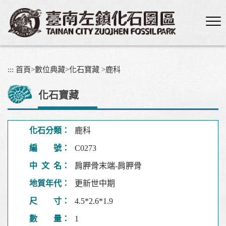
跳
到
主
要
內
容
:::
首頁
>
數位典藏
>
化石寶藏
>
鹿科
區
塊
化石寶藏
化石分類：
鹿科
編 號：
C0273
中 文 名：
肩胛骨末端-肩胛骨
地質年代：
更新世中期
尺 寸：
4.5*2.6*1.9
數 量：
1