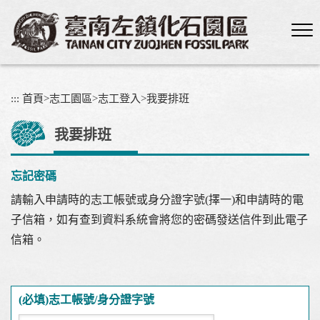
跳
到
主
要
內
容
:::
首頁
>
志工園區
>
志工登入
>
我要排班
區
塊
我要排班
忘記密碼
請輸入申請時的志工帳號或身分證字號(擇一)和申請時的電
子信箱，如有查到資料系統會將您的密碼發送信件到此電子
信箱。
(必填)
志工帳號/身分證字號