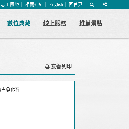
搜
分
｜
志工園地
｜
相關連結
｜
English
｜
回首頁
｜
｜
尋
享
數位典藏
線上服務
推薦景點
友善列印
的古象化石