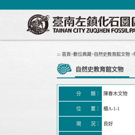
跳
到
主
要
內
容
區
塊
:::
首頁
>
數位典藏
>
自然史教育館文物
>
自然史教育館文物
分 類：
陳春木文物
位 置：
櫃A-1-1
現 況：
良好