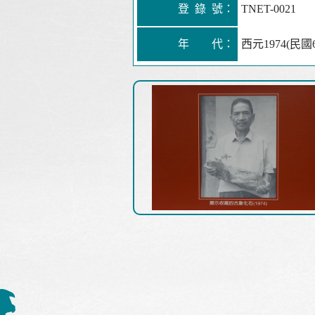
登 錄 號：
TNET-0021
年 代：
西元1974(民國6