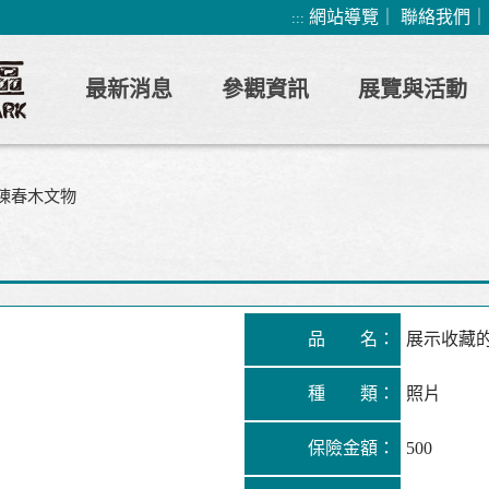
網站導覽
｜
聯絡我們
:::
最新消息
參觀資訊
展覽與活動
陳春木文物
品 名：
展示收藏
種 類：
照片
保險金額：
500