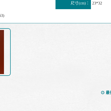
尺寸(cm)：
23*32
3)
最