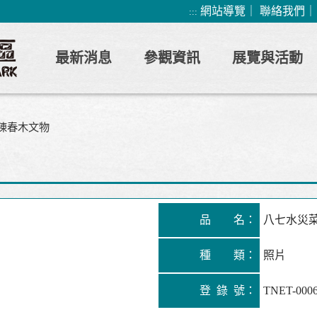
網站導覽
｜
聯絡我們
:::
最新消息
參觀資訊
展覽與活動
陳春木文物
品 名：
八七水災
種 類：
照片
登 錄 號：
TNET-000