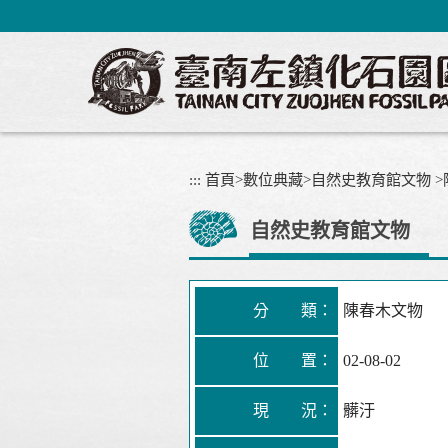
跳
到
主
要
內
容
區
塊
:::
首頁
>
數位典藏
>
自然史教育館文物
>
自然史教育館文物
分 類：
陳春木文物
位 置：
02-08-02
現 況：
髒汙