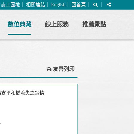
搜
分
｜
志工園地
｜
相關連結
｜
English
｜
回首頁
｜
｜
尋
享
數位典藏
線上服務
推薦景點
友善列印
菜寮平和橋流失之災情
6