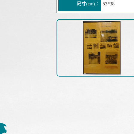
尺寸(cm)：
53*38