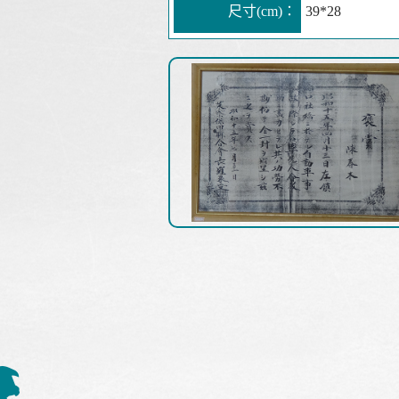
尺寸(cm)：
39*28