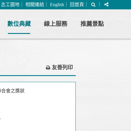
搜
分
｜
志工園地
｜
相關連結
｜
English
｜
回首頁
｜
｜
尋
享
數位典藏
線上服務
推薦景點
友善列印
聯合會之獎狀
7