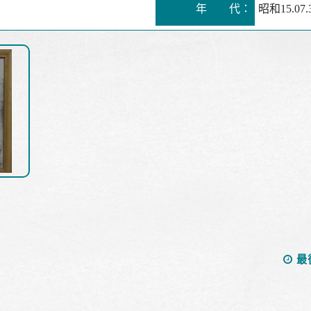
年 代：
昭和15.07.
最