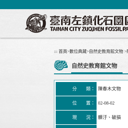
跳
到
主
要
內
容
區
塊
:::
首頁
>
數位典藏
>
自然史教育館文物
>
自然史教育館文物
分 類：
陳春木文物
位 置：
02-08-02
現 況：
髒汙、破損