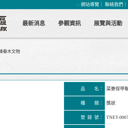
網站導覽
｜
聯絡我們
:::
最新消息
參觀資訊
展覽與活動
陳春木文物
品 名：
菜寮保甲
種 類：
獎狀
登 錄 號：
TNET-000