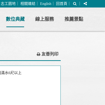
搜
分
｜
志工園地
｜
相關連結
｜
English
｜
回首頁
｜
｜
尋
享
數位典藏
線上服務
推薦景點
友善列印
橋滿水6尺以上