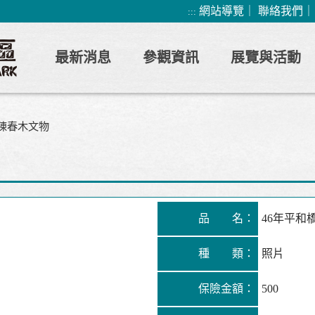
網站導覽
｜
聯絡我們
:::
最新消息
參觀資訊
展覽與活動
陳春木文物
品 名：
46年平和
種 類：
照片
保險金額：
500