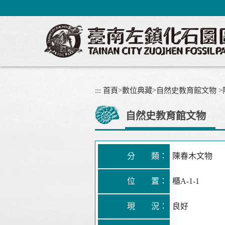
跳
到
主
要
內
容
區
塊
:::
首頁
>
數位典藏
>
自然史教育館文物
>
自然史教育館文物
分 類：
陳春木文物
位 置：
櫃A-1-1
現 況：
良好