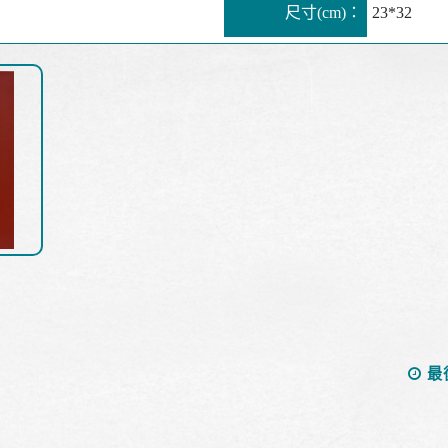
尺寸(cm)：
23*32
最