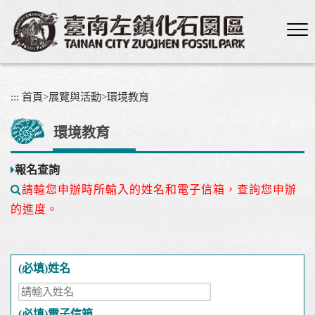
跳
到
主
要
內
容
:::
首頁
>
展覽與活動
>
環境教育
區
塊
環境教育
報名查詢
請輸您申辦時所輸入的姓名和電子信箱，查詢您申辦
的進度。
(必填)
姓名
(必填)
電子信箱