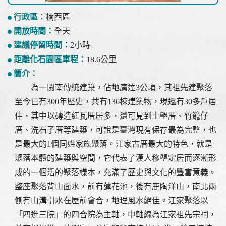
行政區
：楠西區
開放時間：
全天
建議停留時間：
2小時
距離化石園區車程：
18.6公里
簡介：
為一閩南傳統建築，佔地廣達3公頃，其祖先建聚落
至今已有300年歷史，共有136棟建築物，現還有30多戶居
住，其中以磚造紅瓦厝居多，還可見到土墼厝、竹籠仔
厝、洗石子厝等建築，可說是臺灣現有保存最為完整，也
是最大的1個同姓家族聚落。江家古厝最大的特色，就是
聚落本體的建築與空間，它代表了漢人移墾定居而逐漸形
成的一個活的聚落樣本，充滿了歷史與文化的豐富意義。
整座聚落背山面水，前有蓮花池，後有鹿陶洋山，南北兩
側有山溝引水在屋前會合，地理風水絕佳。江家聚落以
「四進三院」的四合院為主軸，中軸線為江家祖先宗祠，