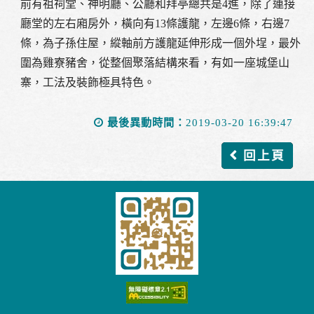
前有祖祠堂、神明廳、公廳和拜亭總共是4進，除了連接
廳堂的左右廂房外，橫向有13條護龍，左邊6條，右邊7
條，為子孫住屋，縱軸前方護龍延伸形成一個外埕，最外
圍為雞寮豬舍，從整個聚落結構來看，有如一座城堡山
寨，工法及裝飾極具特色。
最後異動時間：
2019-03-20 16:39:47
回上頁