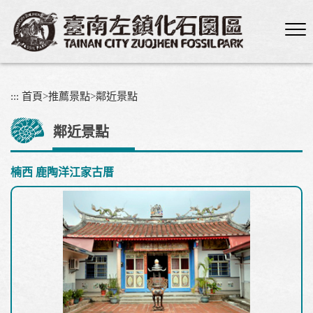
跳
到
主
要
內
容
:::
首頁
>
推薦景點
>
鄰近景點
區
塊
鄰近景點
楠西 鹿陶洋江家古厝